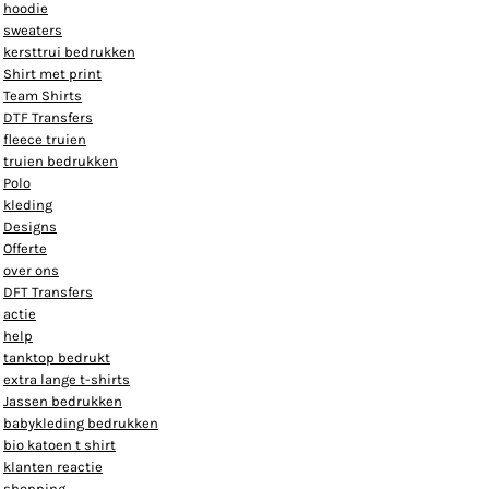
hoodie
sweaters
kersttrui bedrukken
Shirt met print
Team Shirts
DTF Transfers
fleece truien
truien bedrukken
Polo
kleding
Designs
Offerte
over ons
DFT Transfers
actie
help
tanktop bedrukt
extra lange t-shirts
Jassen bedrukken
babykleding bedrukken
bio katoen t shirt
klanten reactie
shopping