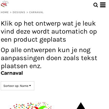
Standaard
Date Added
HOME
>
DESIGNS
>
CARNAVAL
Highest Votes
Klik op het ontwerp wat je leuk
Name
vind deze wordt automatich op
een product geplaats
Op alle ontwerpen kun je nog
aanpassingen doen zoals tekst
plaatsen enz.
Carnaval
Sorteer op: Name