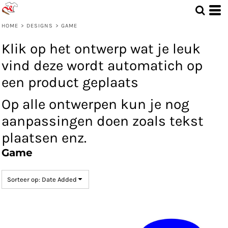
Standaard
Date Added
HOME
>
DESIGNS
>
GAME
Highest Votes
Klik op het ontwerp wat je leuk
Name
vind deze wordt automatich op
een product geplaats
Op alle ontwerpen kun je nog
aanpassingen doen zoals tekst
plaatsen enz.
Game
Sorteer op: Date Added