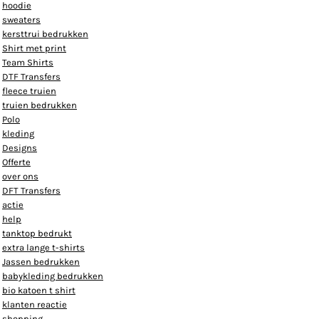
hoodie
sweaters
kersttrui bedrukken
Shirt met print
Team Shirts
DTF Transfers
fleece truien
truien bedrukken
Polo
kleding
Designs
Offerte
over ons
DFT Transfers
actie
help
tanktop bedrukt
extra lange t-shirts
Jassen bedrukken
babykleding bedrukken
bio katoen t shirt
klanten reactie
shopping