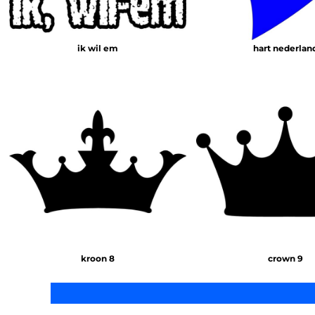
ik wil em
hart nederlan
kroon 8
crown 9