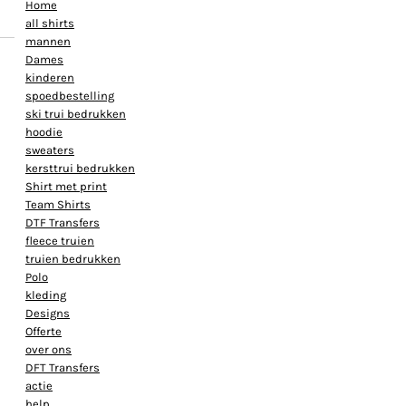
Home
all shirts
mannen
Dames
kinderen
spoedbestelling
ski trui bedrukken
hoodie
sweaters
kersttrui bedrukken
Shirt met print
Team Shirts
DTF Transfers
fleece truien
truien bedrukken
Polo
kleding
Designs
Offerte
over ons
DFT Transfers
actie
help