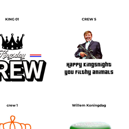
KING 01
CREW 5
crew 1
Willem Koningdag