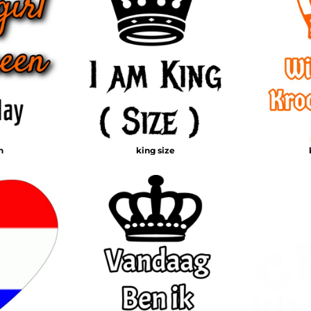
n
king size