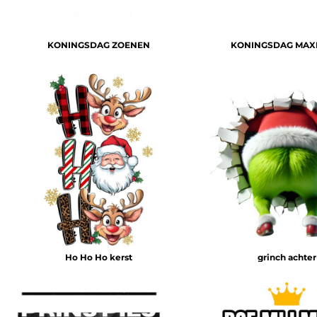
HELP
TANKTOP BEDRUKT
KONINGSDAG ZOENEN
KONINGSDAG MAX
EXTRA LANGE T-SHIRTS
JASSEN BEDRUKKEN
BABYKLEDING BEDRUKKEN
BIO KATOEN T SHIRT
KLANTEN REACTIE
SHOPPING
SHOPPING
MUTSEN BEDRUKKEN
GROTE MATEN T-SHIRT BEDRUKKEN
AANMELDEN
Ho Ho Ho kerst
grinch achter
REGISTREER
MANDJE: 0 ITEM