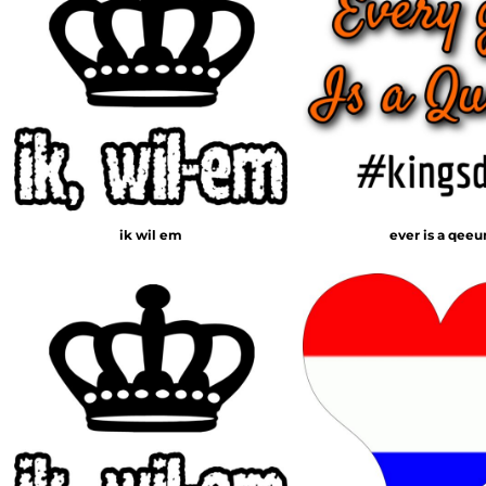
ik wil em
ever is a qeeu