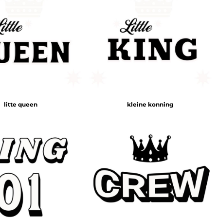
litte queen
kleine konning