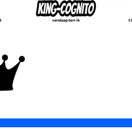
d
vandaag ben ik
C