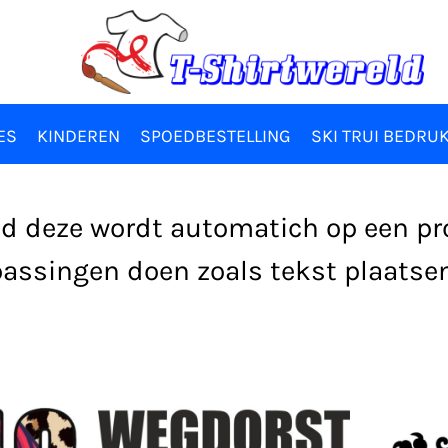
ES
KINDEREN
SPOEDBESTELLING
SKI TRUI BEDRU
ind deze wordt automatich op een p
assingen doen zoals tekst plaatsen