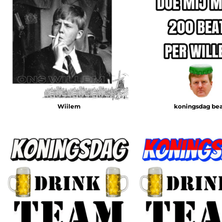
Wiilem
koningsdag bea