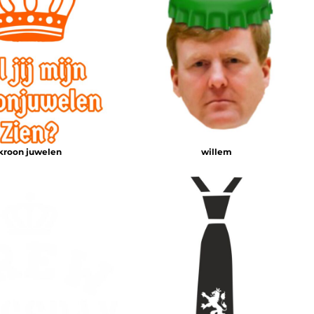
kroon juwelen
willem