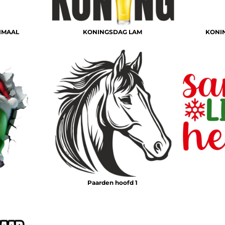
IMAAL
KONINGSDAG LAM
KONI
Paarden hoofd 1