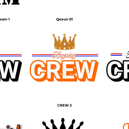
team 1
Qeeun 01
CREW 2