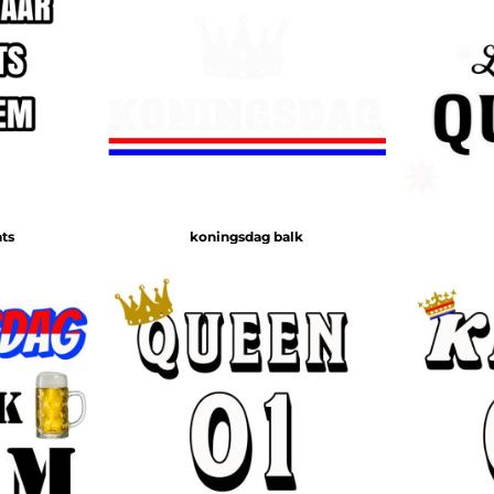
ts
koningsdag balk