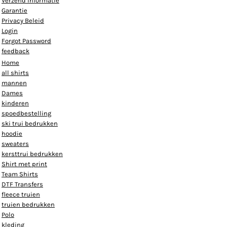
Verzend informatie
Garantie
Privacy Beleid
Login
Forgot Password
feedback
Home
all shirts
mannen
Dames
kinderen
spoedbestelling
ski trui bedrukken
hoodie
sweaters
kersttrui bedrukken
Shirt met print
Team Shirts
DTF Transfers
fleece truien
truien bedrukken
Polo
kleding