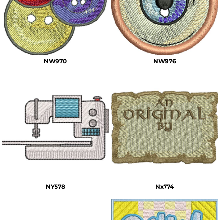
NW970
NW976
NY578
Nx774