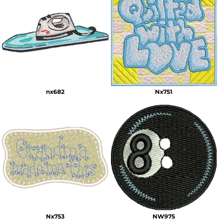
nx682
Nx751
Nx753
NW975