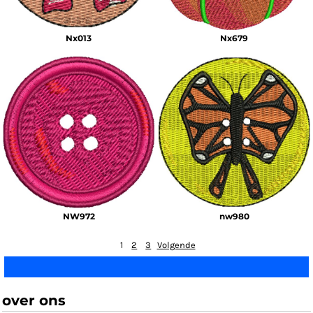
Nx013
Nx679
NW972
nw980
1
2
3
Volgende
over ons