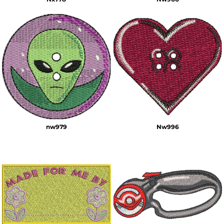
nw979
Nw996