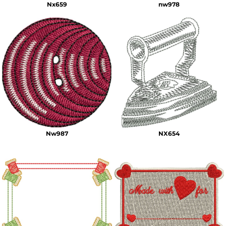
Nx659
nw978
Nw987
NX654