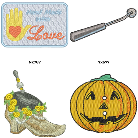
Nx767
Nx677