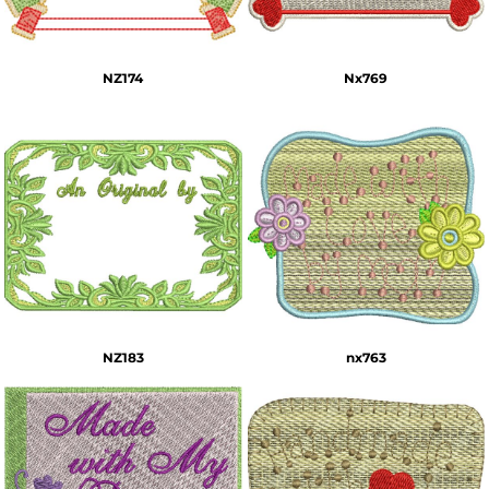
NZ174
Nx769
NZ183
nx763