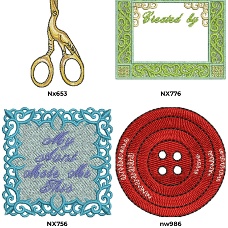
Nx653
NX776
NX756
nw986