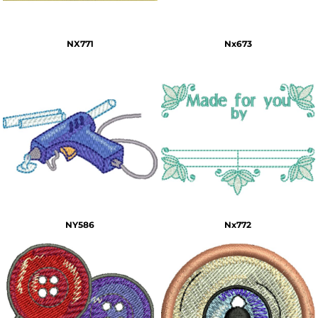
NX771
Nx673
NY586
Nx772