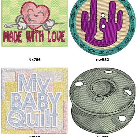
Nx766
nw982