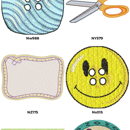
Nw988
NY579
NZ175
Nx015