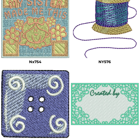
Nx754
NY576