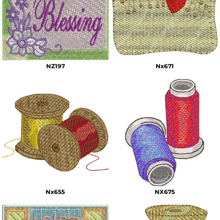
NZ197
Nx671
Nx655
NX675