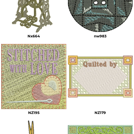
Nx664
nw983
NZ195
NZ179