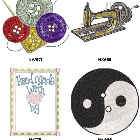
NW971
NX665
Nx778
Nw966