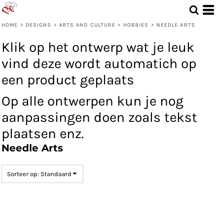
Standaard
Date Added
HOME
>
DESIGNS
>
ARTS AND CULTURE
>
HOBBIES
>
NEEDLE ARTS
Highest Votes
Klik op het ontwerp wat je leuk
Name
vind deze wordt automatich op
een product geplaats
Op alle ontwerpen kun je nog
aanpassingen doen zoals tekst
plaatsen enz.
Needle Arts
Sorteer op: Standaard