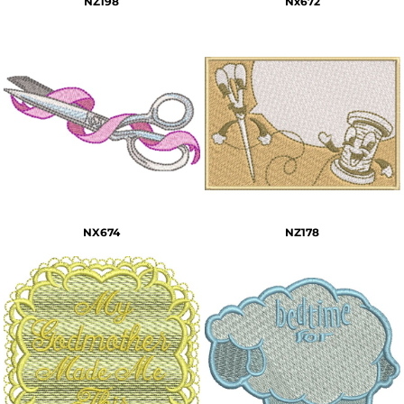
NZ198
Nx672
NX674
NZ178