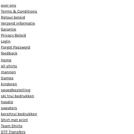
over ons
Terms & Conditions
Retour beleid
Verzend informatie
Garantie
Privacy Beleid
Login
Forgot Password
feedback
Home
all shirts
mannen
Dames
kinderen
spoedbestelling
ski trui bedrukken
hoodie
sweaters
kersttrui bedrukken
Shirt met print
Team Shirts
DTF Transfers