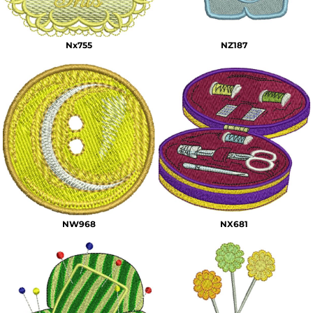
Nx755
NZ187
NW968
NX681