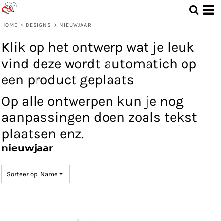
Standaard
Date Added
HOME
>
DESIGNS
>
NIEUWJAAR
Highest Votes
Klik op het ontwerp wat je leuk
Name
vind deze wordt automatich op
een product geplaats
Op alle ontwerpen kun je nog
aanpassingen doen zoals tekst
plaatsen enz.
nieuwjaar
Sorteer op: Name