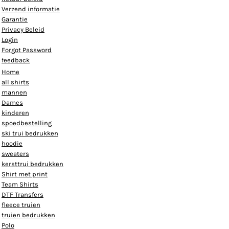
Verzend informatie
Garantie
Privacy Beleid
Login
Forgot Password
feedback
Home
all shirts
mannen
Dames
kinderen
spoedbestelling
ski trui bedrukken
hoodie
sweaters
kersttrui bedrukken
Shirt met print
Team Shirts
DTF Transfers
fleece truien
truien bedrukken
Polo