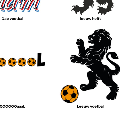
Dab voetbal
leeuw helft
GOOOOOaaaL
Leeuw voetbal