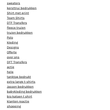
sweaters
kersttrui bedrukken
Shirt met print
Team Shirts
DTF Transfers
fleece truien
truien bedrukken
Polo
kleding
Designs
Offerte
over ons
DFT Transfers
actie
help
tanktop bedrukt
extra lange t-shirts
Jassen bedrukken
babykleding bedrukken
bio katoen t shirt
klanten reactie
shopping