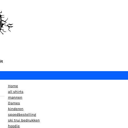
it
Home
all shirts
mannen
Dames
kinderen
spoedbestelling
ski trui bedrukken
hoodie