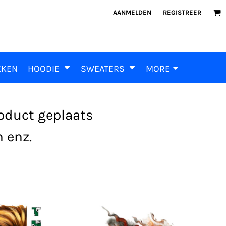
AANMELDEN
REGISTREER
KKEN
HOODIE
SWEATERS
MORE
roduct geplaats
 enz.