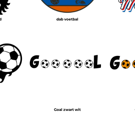
d
dab voetbal
Goal zwart wit