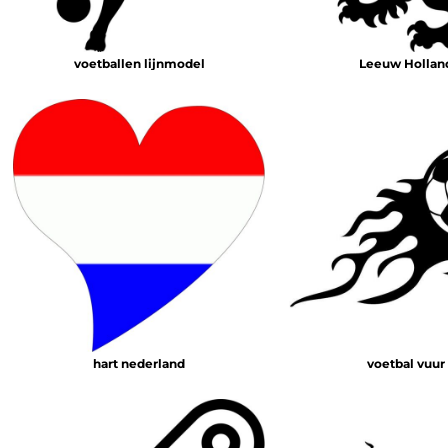
HELP
TANKTOP BEDRUKT
voetballen lijnmodel
Leeuw Hollan
EXTRA LANGE T-SHIRTS
JASSEN BEDRUKKEN
BABYKLEDING BEDRUKKEN
BIO KATOEN T SHIRT
KLANTEN REACTIE
SHOPPING
SHOPPING
MUTSEN BEDRUKKEN
GROTE MATEN T-SHIRT BEDRUKKEN
AANMELDEN
hart nederland
voetbal vuur
REGISTREER
MANDJE: 0 ITEM