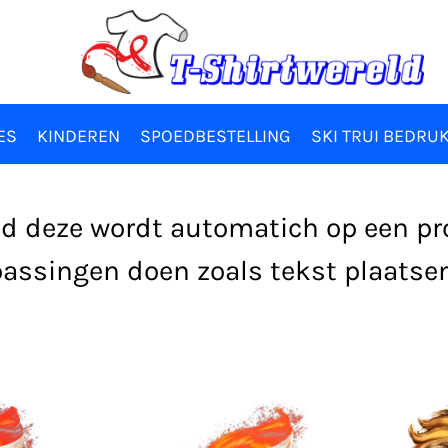
ES
KINDEREN
SPOEDBESTELLING
SKI TRUI BEDRU
ind deze wordt automatich op een p
assingen doen zoals tekst plaatsen