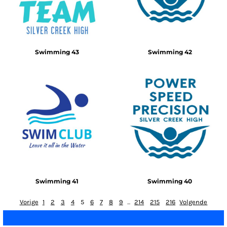
Swimming 43
Swimming 42
Swimming 41
Swimming 40
Vorige
1
2
3
4
5
6
7
8
9
...
214
215
216
Volgende