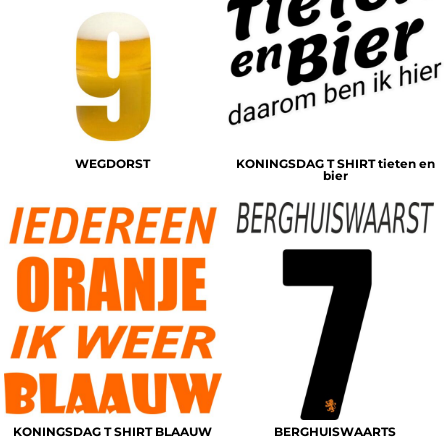
WEGDORST
KONINGSDAG T SHIRT tieten en
bier
KONINGSDAG T SHIRT BLAAUW
BERGHUISWAARTS