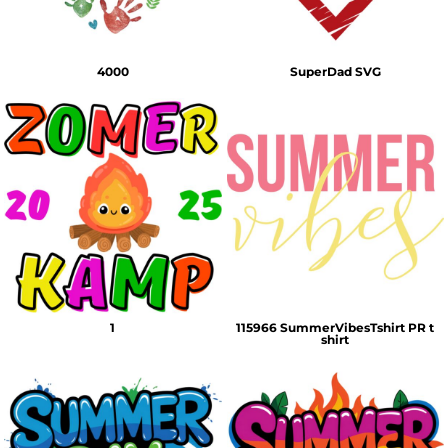
4000
SuperDad SVG
1
115966 SummerVibesTshirt PR t
shirt