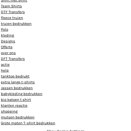
Shirt met print
Team Shirts
DTF Transfers
fleece truien
truien bedrukken
Polo
kleding
Designs
Offerte
over ons
DFT Transfers
actie
help
tanktop bedrukt
extra lange t-shirts
Jassen bedrukken
babykleding bedrukken
bio katoen t shirt
klanten reactie
shopping
mutsen bedrukken
Grote maten T-shirt bedrukken