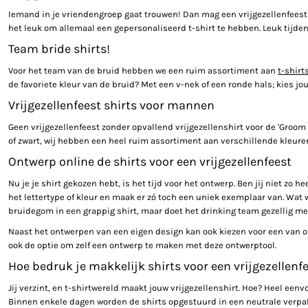
Iemand in je vriendengroep gaat trouwen! Dan mag een vrijgezellenfeest 
HELP
het leuk om allemaal een gepersonaliseerd t-shirt te hebben. Leuk tijden
TANKTOP BEDRUKT
Team bride shirts!
EXTRA LANGE T-SHIRTS
Voor het team van de bruid hebben we een ruim assortiment aan
t-shirt
JASSEN BEDRUKKEN
de favoriete kleur van de bruid? Met een v-nek of een ronde hals; kies j
BABYKLEDING BEDRUKKEN
Vrijgezellenfeest shirts voor mannen
BIO KATOEN T SHIRT
Geen vrijgezellenfeest zonder opvallend vrijgezellenshirt voor de 'Groom 
KLANTEN REACTIE
of zwart, wij hebben een heel ruim assortiment aan verschillende kleure
SHOPPING
Ontwerp online de shirts voor een vrijgezellenfeest
SHOPPING
Nu je je shirt gekozen hebt, is het tijd voor het ontwerp. Ben jij niet zo 
MUTSEN BEDRUKKEN
het lettertype of kleur en maak er zó toch een uniek exemplaar van. Wat w
GROTE MATEN T-SHIRT BEDRUKKEN
bruidegom in een grappig shirt, maar doet het drinking team gezellig mee
Naast het ontwerpen van een eigen design kan ook kiezen voor een van onz
AANMELDEN
ook de optie om zelf een ontwerp te maken met deze ontwerptool.
REGISTREER
Hoe bedruk je makkelijk shirts voor een vrijgezellenf
MANDJE: 0 ITEM
Jij verzint, en t-shirtwereld maakt jouw vrijgezellenshirt. Hoe? Heel eenv
Binnen enkele dagen worden de shirts opgestuurd in een neutrale verpakk