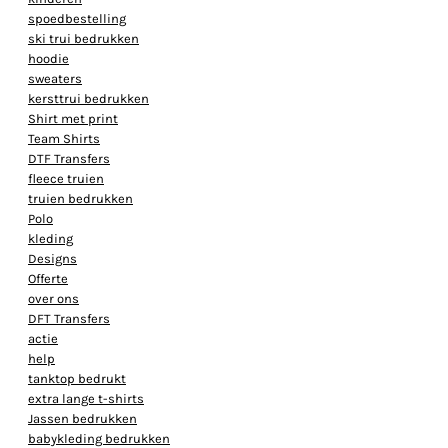
spoedbestelling
ski trui bedrukken
hoodie
sweaters
kersttrui bedrukken
Shirt met print
Team Shirts
DTF Transfers
fleece truien
truien bedrukken
Polo
kleding
Designs
Offerte
over ons
DFT Transfers
actie
help
tanktop bedrukt
extra lange t-shirts
Jassen bedrukken
babykleding bedrukken