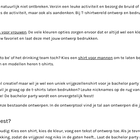
natuurlijk niet ontbreken. Verzin een leuke activiteit en bezorg de bruid 
s de activiteit, maar ook als aandenken. Bij T-shirtwereld ontwerp en bedru
s voor vrouwen
. De vele kleuren opties zorgen ervoor dat er altijd wel een kle
ouw favoriet en laat deze met jouw ontwerp bedrukken.
to be' of het drinking team toch? Kies een
shirt voor mannen
om te laten be
n en modellen heren t-shirts.
heel creatief maar wil je wel een uniek vrijgezellenshirt voor je bachelor pa
il je graag op de t-shirts laten bedrukken? Leuke nicknames op de rug van he
! De bachelor party wordt een onvergetelijk feest!
e bestaande ontwerpen. In de ontwerptool vind je tal aan ontwerpen die je 
eest?
oudig: Kies een shirt, kies de kleur, voeg een tekst of ontwerp toe. Als je t
ing, zodat de vrijgezel nog niks in de gaten heeft… Laat de bachelor party