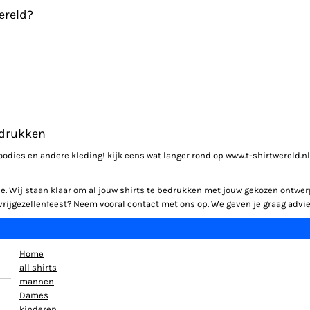
ereld?
bedrukken
oodies en andere kleding! kijk eens wat langer rond op www.t-shirtwereld.nl
ice. Wij staan klaar om al jouw shirts te bedrukken met jouw gekozen ontw
et vrijgezellenfeest? Neem vooral
contact
met ons op. We geven je graag advie
Home
all shirts
mannen
Dames
kinderen