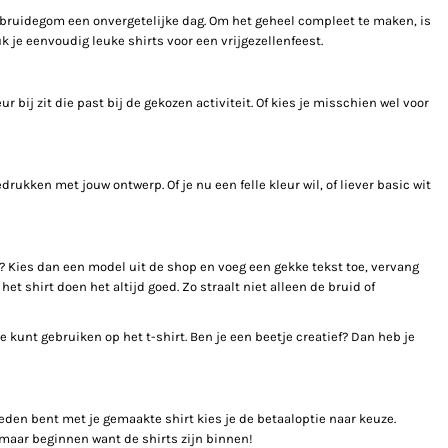
of bruidegom een onvergetelijke dag. Om het geheel compleet te maken, is
k je eenvoudig leuke shirts voor een vrijgezellenfeest.
ur bij zit die past bij de gekozen activiteit. Of kies je misschien wel voor
drukken met jouw ontwerp. Of je nu een felle kleur wil, of liever basic wit
rty ? Kies dan een model uit de shop en voeg een gekke tekst toe, vervang
t shirt doen het altijd goed. Zo straalt niet alleen de bruid of
kunt gebruiken op het t-shirt. Ben je een beetje creatief? Dan heb je
evreden bent met je gemaakte shirt kies je de betaaloptie naar keuze.
 maar beginnen want de shirts zijn binnen!