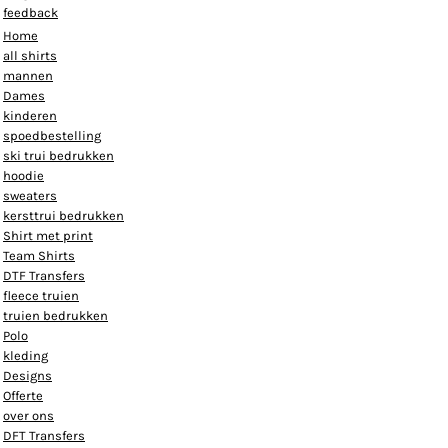
feedback
Home
all shirts
mannen
Dames
kinderen
spoedbestelling
ski trui bedrukken
hoodie
sweaters
kersttrui bedrukken
Shirt met print
Team Shirts
DTF Transfers
fleece truien
truien bedrukken
Polo
kleding
Designs
Offerte
over ons
DFT Transfers