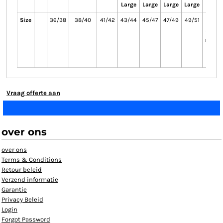
Large
Large
Large
Large
Larg
Size
36/38
38/40
41/42
43/44
45/47
47/49
49/51
51/5
5XL on
availab
in the
colou
Vraag offerte aan
over ons
over ons
Terms & Conditions
Retour beleid
Verzend informatie
Garantie
Privacy Beleid
Login
Forgot Password