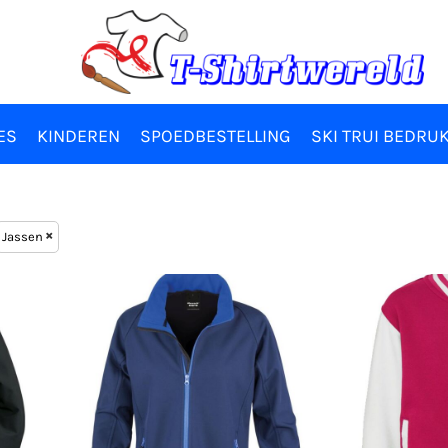
ES
KINDEREN
SPOEDBESTELLING
SKI TRUI BEDRU
Jassen
Result Core
AWDi