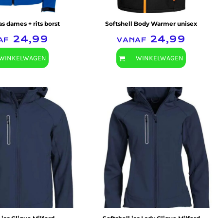
as dames + rits borst
Softshell Body Warmer unisex
af
24,99
vanaf
24,99
WINKELWAGEN
WINKELWAGEN
Clique
Clique