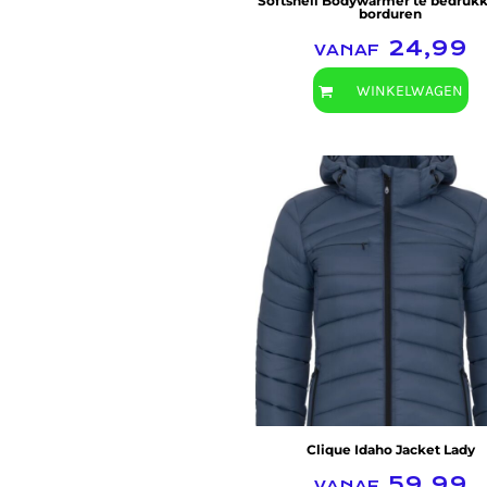
Softshell Bodywarmer te bedrukk
borduren
vanaf
24,99
WINKELWAGEN
Clique
Clique Idaho Jacket Lady
vanaf
59,99