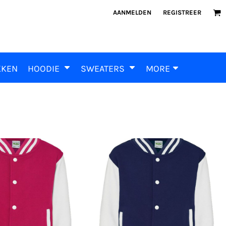
AANMELDEN
REGISTREER
KKEN
HOODIE
SWEATERS
MORE
AWDis Just Hoods
s Just Hoods