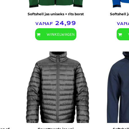
Softshell jas uniseks + rits borst
Softshell j
vanaf
24,99
van
WINKELWAGEN
Result Urban Outdoor Wear