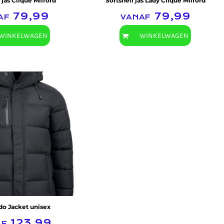
 jas Clique Milford
Softshell jas Lady Clique Milford
af
79,99
vanaf
79,99
WINKELWAGEN
WINKELWAGEN
Clique
do Jacket unisex
af
123,99