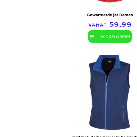
HELP
Gewatteerde jas Dames
TANKTOP BEDRUKT
vanaf
59,99
EXTRA LANGE T-SHIRTS
JASSEN BEDRUKKEN
WINKELWAGEN
BABYKLEDING BEDRUKKEN
BIO KATOEN T SHIRT
KLANTEN REACTIE
SHOPPING
SHOPPING
MUTSEN BEDRUKKEN
Result Core
GROTE MATEN T-SHIRT BEDRUKKEN
AANMELDEN
REGISTREER
MANDJE: 0 ITEM