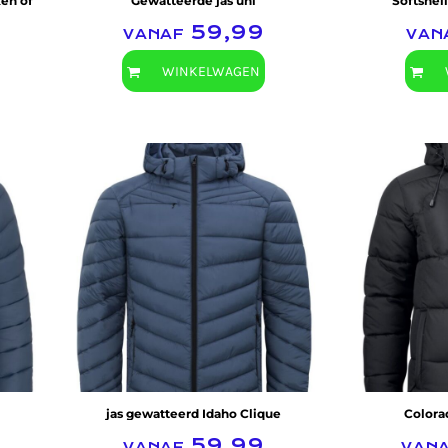
en of
Gewatteerde jas uni
Softshell
vanaf
59,99
van
WINKELWAGEN
Clique
jas gewatteerd Idaho Clique
Colora
vanaf
59,99
van