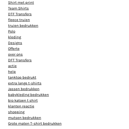
Shirt met print
Team Shirts
DTF Transfers
fleece truien
truien bedrukken
Polo
kleding
Designs
Offerte
over ons
DFT Transfers
actie
help
tanktop bedrukt
extra lange t-shirts
Jassen bedrukken
babykleding bedrukken
bio katoen t shirt
klanten reactie
shopping
mutsen bedrukken
Grote maten T-shirt bedrukken