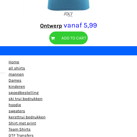
vanaf
5,99
Ontwerp
ADD TO CART
Home
all shirts
mannen
Dames
kinderen
spoedbestelling
ski trui bedrukken
hoodie
sweaters
kersttrui bedrukken
Shirt met print
Team Shirts
DTF Transfers