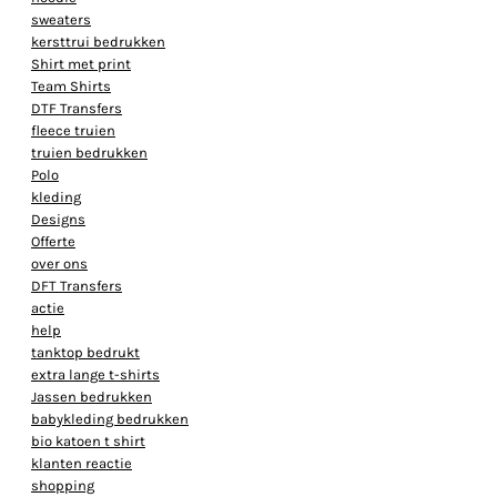
sweaters
kersttrui bedrukken
Shirt met print
Team Shirts
DTF Transfers
fleece truien
truien bedrukken
Polo
kleding
Designs
Offerte
over ons
DFT Transfers
actie
help
tanktop bedrukt
extra lange t-shirts
Jassen bedrukken
babykleding bedrukken
bio katoen t shirt
klanten reactie
shopping