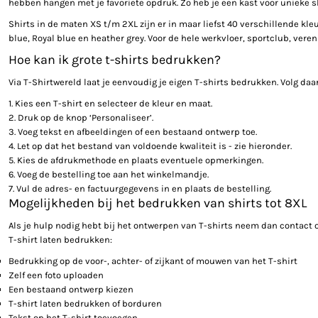
hebben hangen met je favoriete opdruk. Zo heb je een kast voor unieke s
Shirts in de maten XS t/m 2XL zijn er in maar liefst 40 verschillende kle
blue, Royal blue en heather grey. Voor de hele werkvloer, sportclub, vere
Hoe kan ik grote t-shirts bedrukken?
Via T-Shirtwereld laat je eenvoudig je eigen T-shirts bedrukken. Volg da
1. Kies een T-shirt en selecteer de kleur en maat.
2. Druk op de knop ‘Personaliseer’.
3. Voeg tekst en afbeeldingen of een bestaand ontwerp toe.
4. Let op dat het bestand van voldoende kwaliteit is - zie hieronder.
5. Kies de afdrukmethode en plaats eventuele opmerkingen.
6. Voeg de bestelling toe aan het winkelmandje.
7. Vul de adres- en factuurgegevens in en plaats de bestelling.
Mogelijkheden bij het bedrukken van shirts tot 8XL
Als je hulp nodig hebt bij het ontwerpen van T-shirts neem dan contact o
T-shirt laten bedrukken:
Bedrukking op de voor-, achter- of zijkant of mouwen van het T-shirt
Zelf een foto uploaden
Een bestaand ontwerp kiezen
T-shirt laten bedrukken of borduren
Tekst op het T-shirt toevoegen