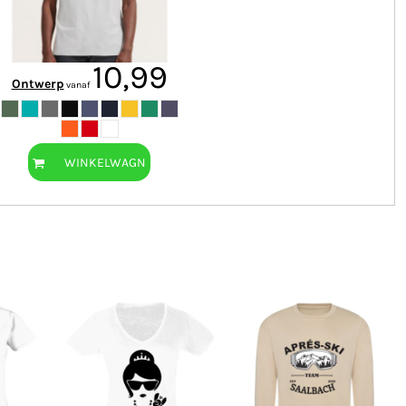
10,99
Ontwerp
vanaf
WINKELWAGN