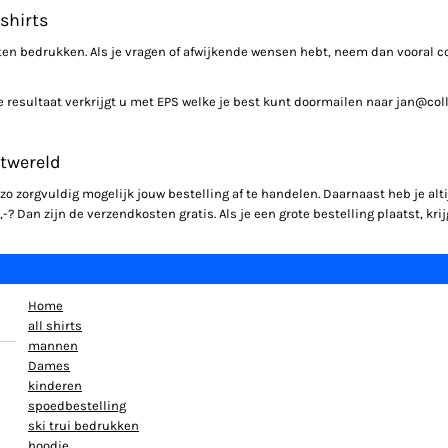
shirts
aten bedrukken. Als je vragen of afwijkende wensen hebt, neem dan vooral c
te resultaat verkrijgt u met EPS welke je best kunt doormailen naar jan@col
rtwereld
m zo zorgvuldig mogelijk jouw bestelling af te handelen. Daarnaast heb je al
 Dan zijn de verzendkosten gratis. Als je een grote bestelling plaatst, krijg
Home
all shirts
mannen
Dames
kinderen
spoedbestelling
ski trui bedrukken
hoodie