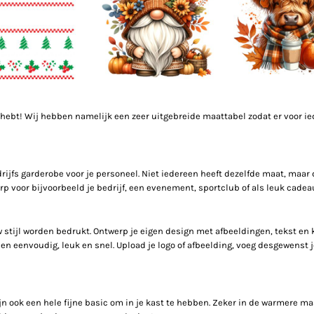
id hebt! Wij hebben namelijk een zeer uitgebreide maattabel zodat er voor i
rijfs garderobe voor je personeel. Niet iedereen heeft dezelfde maat, maar 
p voor bijvoorbeeld je bedrijf, een evenement, sportclub of als leuk cadeau
uw stijl worden bedrukt. Ontwerp je eigen design met afbeeldingen, tekst en 
eenvoudig, leuk en snel. Upload je logo of afbeelding, voeg desgewenst je t
zijn ook een hele fijne basic om in je kast te hebben. Zeker in de warmere m