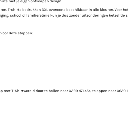
hirts met je eigen ontworpen design!
uren. T-shirts bedrukken 3XL eveneens beschikbaar in alle kleuren. Voor het
niging, school of familiereünie kun je dus zonder uitzonderingen hetzelfde 
arvoor deze stappen:
p met T-Shirtwereld door te bellen naar 0299 471 454, te appen naar 0620 1