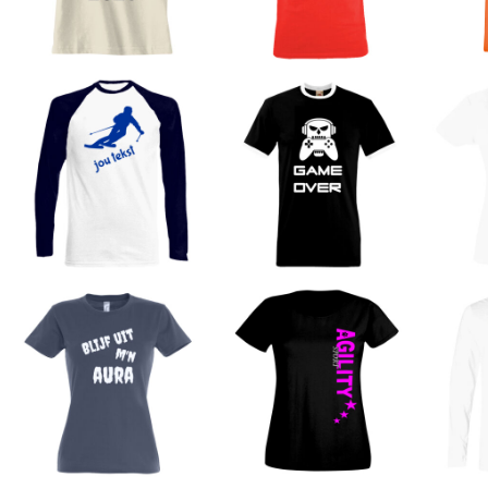
HELP
TANKTOP BEDRUKT
EXTRA LANGE T-SHIRTS
JASSEN BEDRUKKEN
BABYKLEDING BEDRUKKEN
BIO KATOEN T SHIRT
KLANTEN REACTIE
SHOPPING
SHOPPING
MUTSEN BEDRUKKEN
GROTE MATEN T-SHIRT BEDRUKKEN
AANMELDEN
REGISTREER
MANDJE: 0 ITEM