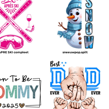
APRE SKI compleet
sneeuwpop.spilt