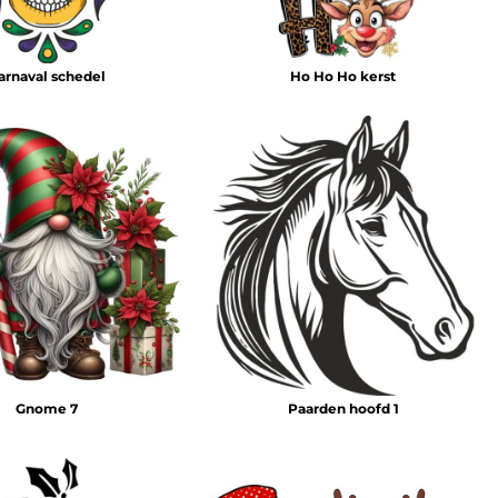
arnaval schedel
Ho Ho Ho kerst
Gnome 7
Paarden hoofd 1