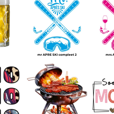
mr APRE SKI compleet 2
mrs 