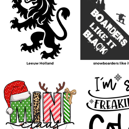
Leeuw Holland
snowboarders like i