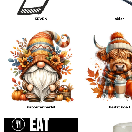
HELP
TANKTOP BEDRUKT
SEVEN
skier
EXTRA LANGE T-SHIRTS
JASSEN BEDRUKKEN
BABYKLEDING BEDRUKKEN
BIO KATOEN T SHIRT
KLANTEN REACTIE
SHOPPING
SHOPPING
MUTSEN BEDRUKKEN
GROTE MATEN T-SHIRT BEDRUKKEN
AANMELDEN
kabouter herfst
herfst koe 1
REGISTREER
MANDJE: 0 ITEM