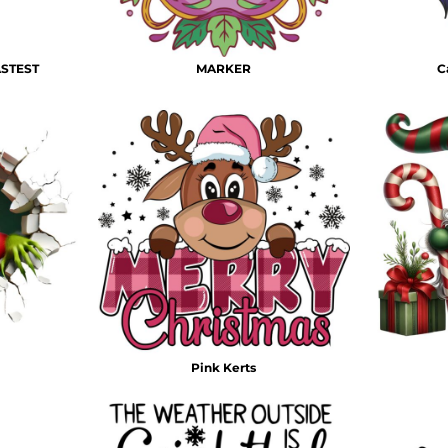
STEST
MARKER
C
Pink Kerts