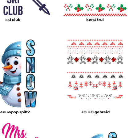
ski club
kerst trui
neeuwpop.spilt2
HO HO gebreid