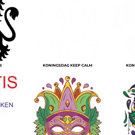
d
KONINGSDAG KEEP CALM
KON