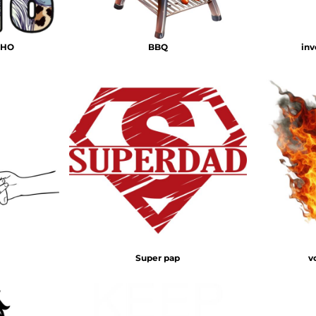
OHO
BBQ
in
Super pap
v