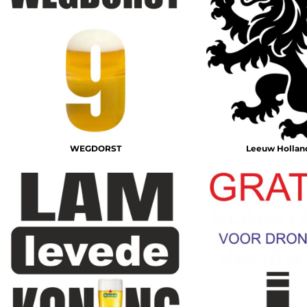
WEGDORST
Leeuw Hollan