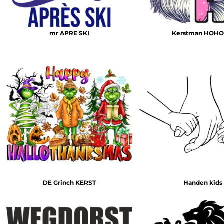
mr APRE SKI
Kerstman HOH
DE Grinch KERST
Handen kids