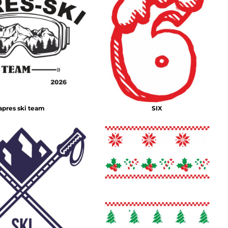
apres ski team
SIX