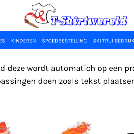
ES
KINDEREN
SPOEDBESTELLING
SKI TRUI BEDRU
ind deze wordt automatich op een p
assingen doen zoals tekst plaatsen