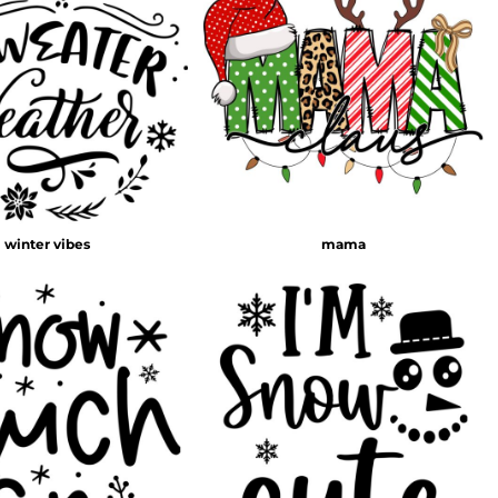
winter vibes
mama