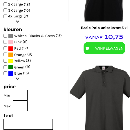
2X Large (12)
SWEATER GOOGLE
CARNAVAL
TEAM SHIRTS
3X Large (10)
JASSEN
HALLOWEEN
DTF TRANSFERS
4X Large (7)
OVERHEMDEN EN BLOUSES
WINTER
DTF TRANSFERS
Basic Polo uniseks tot 5 xl
kleuren
FLEECE
ARTS AND CULTURE
FLEECE TRUIEN
(15)
Whites, Blacks & Greys
vanaf
10,75
MORE...
ALLE T-SHIRTS
TRUIEN BEDRUKKEN
(6)
Pink
MORE...
POLO
(12)
WINKELWAGEN
Red
(9)
Orange
POLO
(8)
Yellow
KLEDING
(9)
Green
KLEDING
(15)
Blue
DESIGNS
price
DESIGNS
Fruit of the Loom
Min
OFFERTE
OVER ONS
Max
OVER ONS
text
DFT TRANSFERS
ACTIE