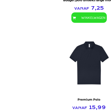
Budget polo uniseks lange m
vanaf
7,25
WINKELWAGEN
B&C Collection
Premium Polo
vanaf
15,99