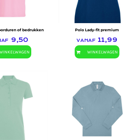
 borduren of bedrukken
Polo Lady-fit premium
naf
9,50
vanaf
11,99
WINKELWAGEN
WINKELWAGEN
B&C Collection
SOL'S