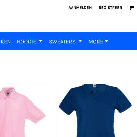
AANMELDEN
REGISTREER
KKEN
HOODIE
SWEATERS
MORE
Fruit of the Loom
t of the Loom