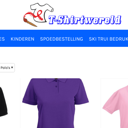
ES
KINDEREN
SPOEDBESTELLING
SKI TRUI BEDRU
Polo's
Fruit of the Loom
Frui