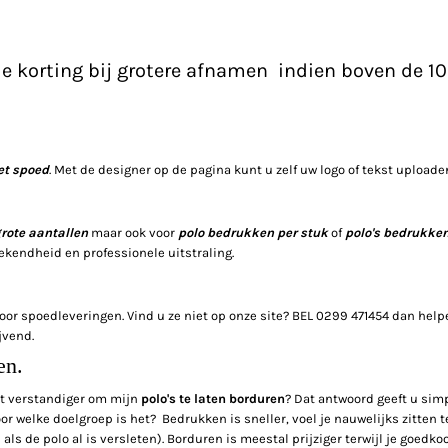
de korting bij grotere afnamen indien boven de 1
et spoed
. Met de designer op de pagina kunt u zelf uw logo of tekst upload
grote aantallen
maar ook voor
polo bedrukken per stuk
of
polo's bedrukken
kendheid en professionele uitstraling.
oor spoedleveringen. Vind u ze niet op onze site? BEL 0299 471454 dan hel
jvend.
en.
et verstandiger om mijn
polo's te laten borduren
? Dat antwoord geeft u simp
r welke doelgroep is het? Bedrukken is sneller, voel je nauwelijks zitten t
i als de polo al is versleten). Borduren is meestal prijziger terwijl je goed