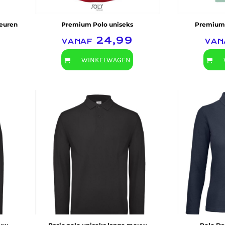
leuren
Premium Polo uniseks
Premium L
vanaf
24,99
va
WINKELWAGEN
B&C Collection