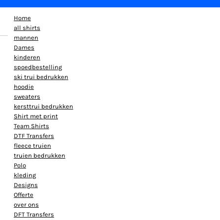
Home
all shirts
mannen
Dames
kinderen
spoedbestelling
ski trui bedrukken
hoodie
sweaters
kersttrui bedrukken
Shirt met print
Team Shirts
DTF Transfers
fleece truien
truien bedrukken
Polo
kleding
Designs
Offerte
over ons
DFT Transfers