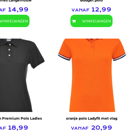
ames Langemouw
Budget polo
naf
14,99
vanaf
12,99
WINKELWAGEN
WINKELWAGEN
Clique
ch Premium Polo Ladies
oranje polo Ladyfit met vlag
naf
18,99
vanaf
20,99