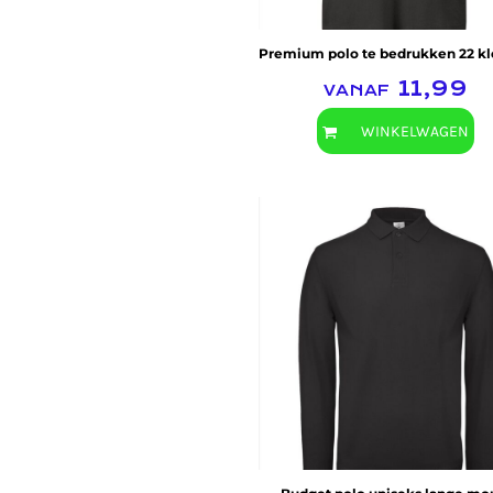
HELP
Premium polo te bedrukken 22 k
TANKTOP BEDRUKT
vanaf
11,99
EXTRA LANGE T-SHIRTS
JASSEN BEDRUKKEN
WINKELWAGEN
BABYKLEDING BEDRUKKEN
BIO KATOEN T SHIRT
KLANTEN REACTIE
SHOPPING
SHOPPING
B&C Collection
MUTSEN BEDRUKKEN
GROTE MATEN T-SHIRT BEDRUKKEN
AANMELDEN
REGISTREER
MANDJE: 0 ITEM