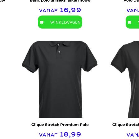
ouw
Basic polo uniseks lange mouw
Polo D
vanaf
16,99
va
WINKELWAGEN
Clique
Clique Stretch Premium Polo
Clique Stret
vanaf
18,99
va