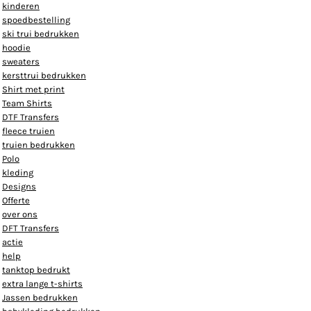
kinderen
spoedbestelling
ski trui bedrukken
hoodie
sweaters
kersttrui bedrukken
Shirt met print
Team Shirts
DTF Transfers
fleece truien
truien bedrukken
Polo
kleding
Designs
Offerte
over ons
DFT Transfers
actie
help
tanktop bedrukt
extra lange t-shirts
Jassen bedrukken