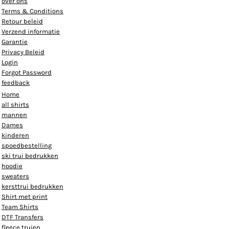
over ons
Terms & Conditions
Retour beleid
Verzend informatie
Garantie
Privacy Beleid
Login
Forgot Password
feedback
Home
all shirts
mannen
Dames
kinderen
spoedbestelling
ski trui bedrukken
hoodie
sweaters
kersttrui bedrukken
Shirt met print
Team Shirts
DTF Transfers
fleece truien