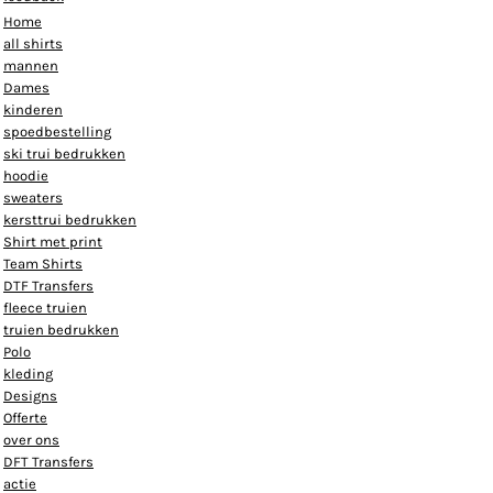
Home
all shirts
mannen
Dames
kinderen
spoedbestelling
ski trui bedrukken
hoodie
sweaters
kersttrui bedrukken
Shirt met print
Team Shirts
DTF Transfers
fleece truien
truien bedrukken
Polo
kleding
Designs
Offerte
over ons
DFT Transfers
actie