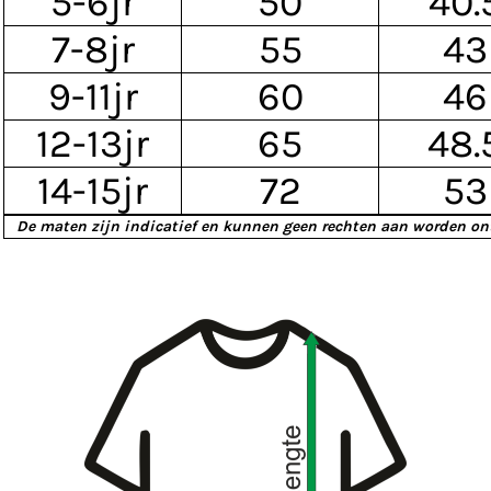
5-6jr
50
40.
7-8jr
55
43
9-11jr
60
46
12-13jr
65
48.
14-15jr
72
53
De maten zijn indicatief en kunnen geen rechten aan worden on