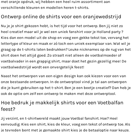
met oranje opdruk, wij hebben een heel ruim assortiment aan
verschillende kleuren en modellen heren t-shirts.
Ontwerp online de shirts voor een oranjewedstrijd
Nu je je shirt gekozen hebt, is het tijd voor het ontwerp. Ben jij niet zo
heel creatief maar wil je wel een uniek fanshirt voor je Holland party ?
Kies dan een model uit de shop en voeg een gekke tekst toe, vervang het
lettertype of kleur en maak er zó toch een uniek exemplaar van. Wat wil je
graag op de t-shirts laten bedrukken? Leuke nicknames op de rug van het
shirt doen het altijd goed. Zo straalt niet alleen de voetbalmoeder of
voetbalvader in een grappig shirt, maar doet het gezin gezellig mee! De
voetbalwedstrijd wordt een onvergetelijk feest!
Naast het ontwerpen van een eigen design kan ook kiezen voor een van
onze bestaande ontwerpen. In de ontwerptool vind je tal aan ontwerpen
die je kunt gebruiken op het t-shirt. Ben je een beetje creatief? Dan heb je
ook de optie om zelf een ontwerp te maken met deze ontwerptool.
Hoe bedruk je makkelijk shirts voor een Voetbalfan
feest?
Jij verzint, en t-shirtwereld maakt jouw Voetbal fanshirt. Hoe? Heel
eenvoudig: Kies een shirt, kies de kleur, voeg een tekst of ontwerp toe. Als
je tevreden bent met je gemaakte shirt kies je de betaaloptie naar keuze.