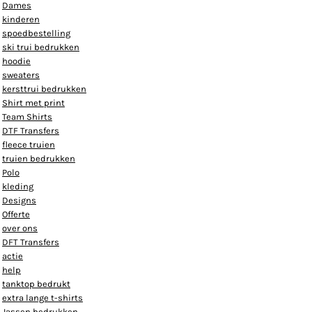
Dames
kinderen
spoedbestelling
ski trui bedrukken
hoodie
sweaters
kersttrui bedrukken
Shirt met print
Team Shirts
DTF Transfers
fleece truien
truien bedrukken
Polo
kleding
Designs
Offerte
over ons
DFT Transfers
actie
help
tanktop bedrukt
extra lange t-shirts
Jassen bedrukken