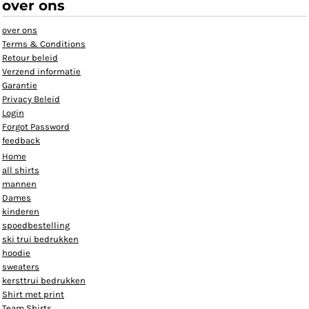
over ons
over ons
Terms & Conditions
Retour beleid
Verzend informatie
Garantie
Privacy Beleid
Login
Forgot Password
feedback
Home
all shirts
mannen
Dames
kinderen
spoedbestelling
ski trui bedrukken
hoodie
sweaters
kersttrui bedrukken
Shirt met print
Team Shirts