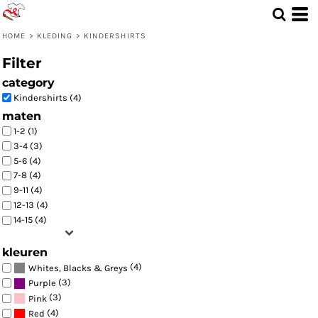
Standaard
Price: Lowest First
HOME
>
KLEDING
>
KINDERSHIRTS
Price: Highest First
Filter
Date Added
category
Kindershirts (4)
maten
1-2 (1)
3-4 (3)
5-6 (4)
7-8 (4)
9-11 (4)
12-13 (4)
14-15 (4)
kleuren
(4)
Whites, Blacks & Greys
(3)
Purple
(3)
Pink
(4)
Red