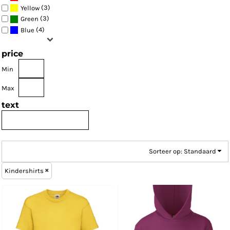
(3)
Yellow
(3)
Green
(4)
Blue
price
Min
Max
text
Sorteer op: Standaard
Kindershirts
Fruit of the Loom