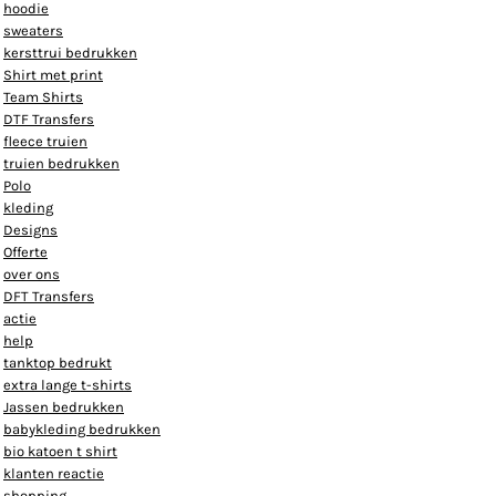
hoodie
sweaters
kersttrui bedrukken
Shirt met print
Team Shirts
DTF Transfers
fleece truien
truien bedrukken
Polo
kleding
Designs
Offerte
over ons
DFT Transfers
actie
help
tanktop bedrukt
extra lange t-shirts
Jassen bedrukken
babykleding bedrukken
bio katoen t shirt
klanten reactie
shopping