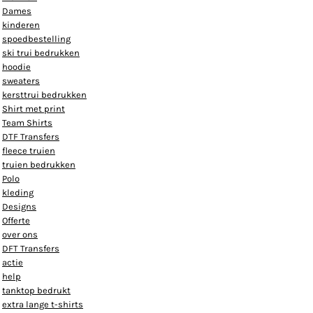
Dames
kinderen
spoedbestelling
ski trui bedrukken
hoodie
sweaters
kersttrui bedrukken
Shirt met print
Team Shirts
DTF Transfers
fleece truien
truien bedrukken
Polo
kleding
Designs
Offerte
over ons
DFT Transfers
actie
help
tanktop bedrukt
extra lange t-shirts