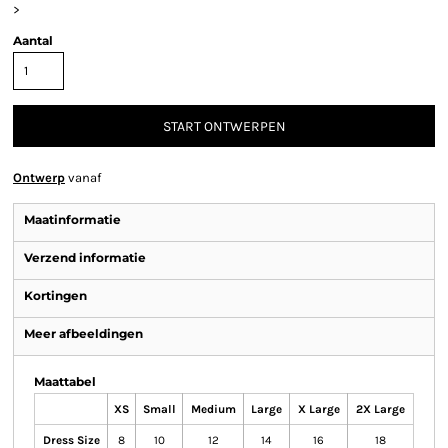
>
Aantal
START ONTWERPEN
Ontwerp
vanaf
Maatinformatie
Verzend informatie
Kortingen
Meer afbeeldingen
Maattabel
XS
Small
Medium
Large
X Large
2X Large
Dress Size
8
10
12
14
16
18