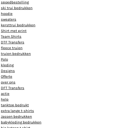
spoedbestelling
ski trui bedrukken
hoodie
sweaters
kersttrui bedrukken
Shirt met print
Team Shirts
DTF Transfers
fleece truien
truien bedrukken
Polo
kleding
Designs
Offerte
over ons
DFT Transfers
actie
help
tanktop bedrukt
extra lange t-shirts
Jassen bedrukken
babykleding bedrukken
bio katoen t shirt