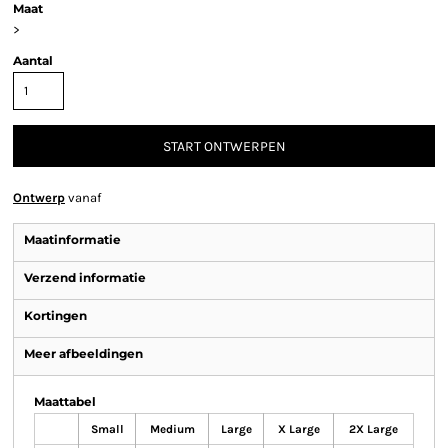
Maat
>
Aantal
START ONTWERPEN
Ontwerp
vanaf
Maatinformatie
Verzend informatie
Kortingen
Meer afbeeldingen
Maattabel
Small
Medium
Large
X Large
2X Large