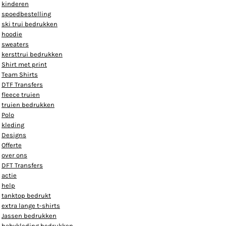
kinderen
spoedbestelling
ski trui bedrukken
hoodie
sweaters
kersttrui bedrukken
Shirt met print
Team Shirts
DTF Transfers
fleece truien
truien bedrukken
Polo
kleding
Designs
Offerte
over ons
DFT Transfers
actie
help
tanktop bedrukt
extra lange t-shirts
Jassen bedrukken
babykleding bedrukken