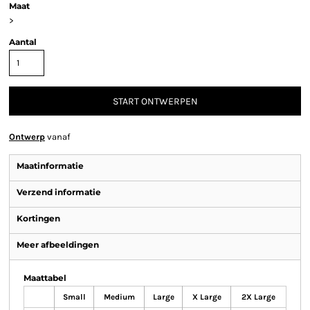
Maat
>
Aantal
START ONTWERPEN
Ontwerp
vanaf
Maatinformatie
Verzend informatie
Kortingen
Meer afbeeldingen
Maattabel
Small
Medium
Large
X Large
2X Large