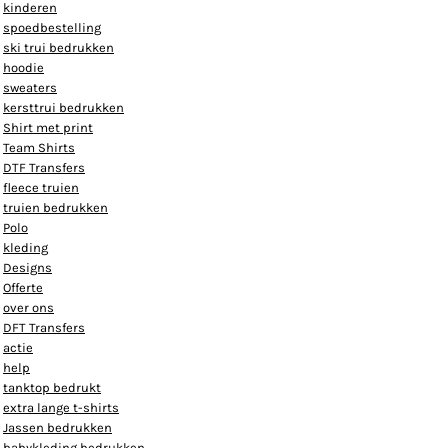
kinderen
spoedbestelling
ski trui bedrukken
hoodie
sweaters
kersttrui bedrukken
Shirt met print
Team Shirts
DTF Transfers
fleece truien
truien bedrukken
Polo
kleding
Designs
Offerte
over ons
DFT Transfers
actie
help
tanktop bedrukt
extra lange t-shirts
Jassen bedrukken
babykleding bedrukken