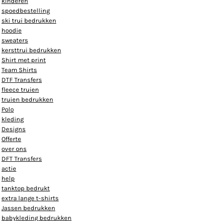
kinderen
spoedbestelling
ski trui bedrukken
hoodie
sweaters
kersttrui bedrukken
Shirt met print
Team Shirts
DTF Transfers
fleece truien
truien bedrukken
Polo
kleding
Designs
Offerte
over ons
DFT Transfers
actie
help
tanktop bedrukt
extra lange t-shirts
Jassen bedrukken
babykleding bedrukken