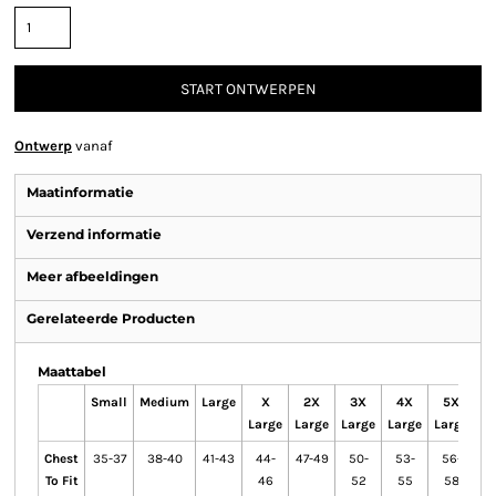
START ONTWERPEN
Ontwerp
vanaf
Maatinformatie
Verzend informatie
Meer afbeeldingen
Gerelateerde Producten
Maattabel
Small
Medium
Large
X
2X
3X
4X
5X
Large
Large
Large
Large
Large
Chest
35-37
38-40
41-43
44-
47-49
50-
53-
56-
To Fit
46
52
55
58