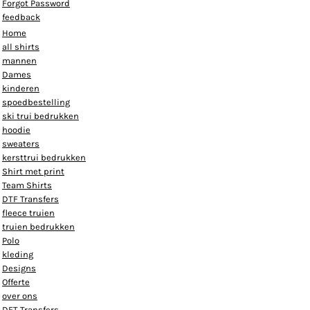
Forgot Password
feedback
Home
all shirts
mannen
Dames
kinderen
spoedbestelling
ski trui bedrukken
hoodie
sweaters
kersttrui bedrukken
Shirt met print
Team Shirts
DTF Transfers
fleece truien
truien bedrukken
Polo
kleding
Designs
Offerte
over ons
DFT Transfers