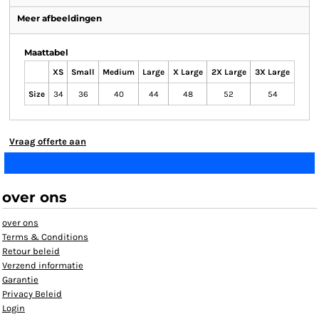
Meer afbeeldingen
Maattabel
XS
Small
Medium
Large
X Large
2X Large
3X Large
Size
34
36
40
44
48
52
54
Vraag offerte aan
over ons
over ons
Terms & Conditions
Retour beleid
Verzend informatie
Garantie
Privacy Beleid
Login