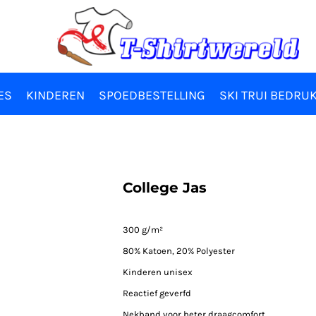
ES
KINDEREN
SPOEDBESTELLING
SKI TRUI BEDRU
College Jas
300 g/m²
80% Katoen, 20% Polyester
Kinderen unisex
Reactief geverfd
Nekband voor beter draagcomfort