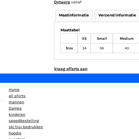
Ontwerp
vanaf
Maatinformatie
Verzend informatie
Maattabel
XS
Small
Medium
Size
34
36
40
Vraag offerte aan
Home
all shirts
mannen
Dames
kinderen
spoedbestelling
ski trui bedrukken
hoodie