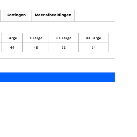
Kortingen
Meer afbeeldingen
Large
X Large
2X Large
3X Large
44
48
52
54