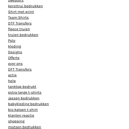
sweaters
kersttrui bedrukken
Shirt met print
Team Shirts
DTF Transfers
fleece truien
truien bedrukken
Polo
kleding
Designs
Offerte
over ons
DFT Transfers
actie
help
tanktop bedrukt
extra lange t-shirts
Jassen bedrukken
babykleding bedrukken
bio katoen t shirt
klanten reactie
shopping
mutsen bedrukken