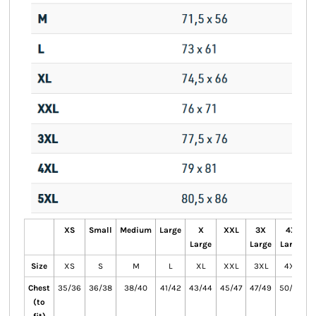
XS
Small
Medium
Large
X
XXL
3X
4X
Large
Large
Large
L
Size
XS
S
M
L
XL
XXL
3XL
4XL
Chest
35/36
36/38
38/40
41/42
43/44
45/47
47/49
50/52
5
(to