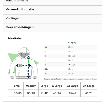
Maatinformatie
Verzend informatie
Kortingen
Meer afbeeldingen
Maattabel
Small
Medium
Large
X Large
2X Large
3X Large
36/38
38/40
41/42
43/44
45/47
49/51