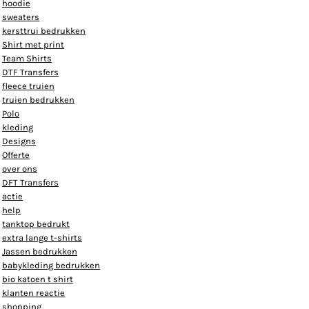
hoodie
sweaters
kersttrui bedrukken
Shirt met print
Team Shirts
DTF Transfers
fleece truien
truien bedrukken
Polo
kleding
Designs
Offerte
over ons
DFT Transfers
actie
help
tanktop bedrukt
extra lange t-shirts
Jassen bedrukken
babykleding bedrukken
bio katoen t shirt
klanten reactie
shopping