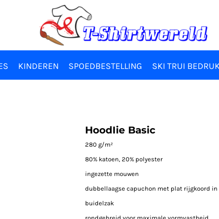
ES
KINDEREN
SPOEDBESTELLING
SKI TRUI BEDRU
HoodIie Basic
280 g/m²
80% katoen, 20% polyester
ingezette mouwen
dubbellaagse capuchon met plat rijgkoord in 
buidelzak
rondgebreid voor maximale vormvastheid