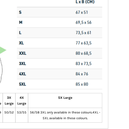
3X
4X
5X Large
e
Large
Large
9
50/52
53/55
56/58 3XL only available in these colours.4XL -
5XL available in these colours.