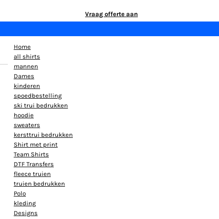
Vraag offerte aan
Home
all shirts
mannen
Dames
kinderen
spoedbestelling
ski trui bedrukken
hoodie
sweaters
kersttrui bedrukken
Shirt met print
Team Shirts
DTF Transfers
fleece truien
truien bedrukken
Polo
kleding
Designs