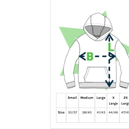
Small
Medium
Large
X
2X
Large
Larg
Size
35/37
38/40
41/43
44/46
47/4