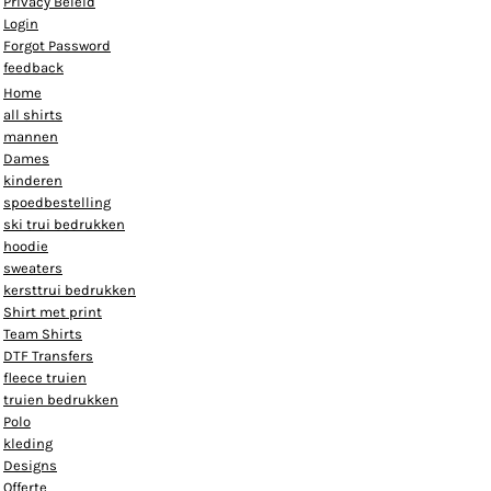
Privacy Beleid
Login
Forgot Password
feedback
Home
all shirts
mannen
Dames
kinderen
spoedbestelling
ski trui bedrukken
hoodie
sweaters
kersttrui bedrukken
Shirt met print
Team Shirts
DTF Transfers
fleece truien
truien bedrukken
Polo
kleding
Designs
Offerte