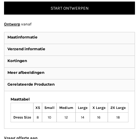
START ONTWERPEN
Ontwerp
vanaf
Maatinformatie
Verzend informatie
Kortingen
Meer afbeeldingen
Gerelateerde Producten
Maattabel
XS
Small
Medium
Large
X Large
2X Large
Dress Size
8
10
12
14
16
18
Vraag offerte aan