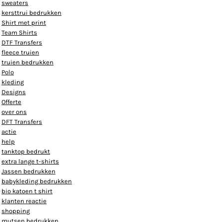
sweaters
kersttrui bedrukken
Shirt met print
Team Shirts
DTF Transfers
fleece truien
truien bedrukken
Polo
kleding
Designs
Offerte
over ons
DFT Transfers
actie
help
tanktop bedrukt
extra lange t-shirts
Jassen bedrukken
babykleding bedrukken
bio katoen t shirt
klanten reactie
shopping
mutsen bedrukken