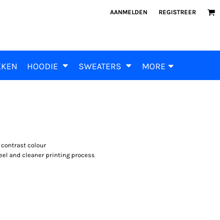
AANMELDEN
REGISTREER
KKEN
HOODIE
SWEATERS
MORE
n contrast colour
feel and cleaner printing process