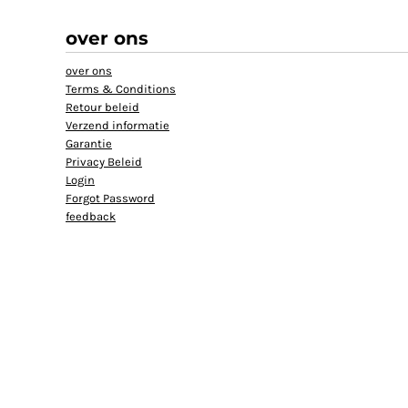
HELP
over ons
TANKTOP BEDRUKT
over ons
EXTRA LANGE T-SHIRTS
Terms & Conditions
JASSEN BEDRUKKEN
Retour beleid
BABYKLEDING BEDRUKKEN
Verzend informatie
Garantie
BIO KATOEN T SHIRT
Privacy Beleid
KLANTEN REACTIE
Login
Forgot Password
SHOPPING
feedback
SHOPPING
MUTSEN BEDRUKKEN
GROTE MATEN T-SHIRT BEDRUKKEN
AANMELDEN
REGISTREER
MANDJE: 0 ITEM