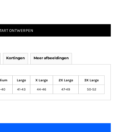
TART ONTWERPEN
Kortingen
Meer afbeeldingen
dium
Large
X Large
2X Large
3X Large
-40
41-43
44-46
47-49
50-52