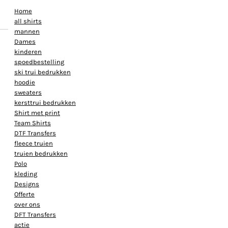
Home
all shirts
mannen
Dames
kinderen
spoedbestelling
ski trui bedrukken
hoodie
sweaters
kersttrui bedrukken
Shirt met print
Team Shirts
DTF Transfers
fleece truien
truien bedrukken
Polo
kleding
Designs
Offerte
over ons
DFT Transfers
actie