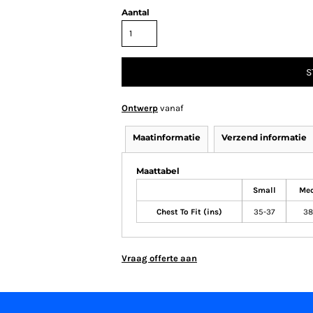
Aantal
S
Ontwerp
vanaf
Maatinformatie
Verzend informatie
Maattabel
Small
Me
Chest To Fit (ins)
35-37
38
Vraag offerte aan