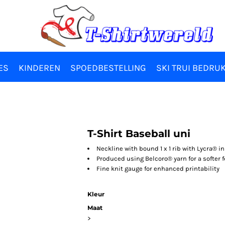
ES
KINDEREN
SPOEDBESTELLING
SKI TRUI BEDRU
T-Shirt Baseball uni
Neckline with bound 1 x 1 rib with Lycra® i
Produced using Belcoro® yarn for a softer 
Fine knit gauge for enhanced printability
Kleur
Maat
>