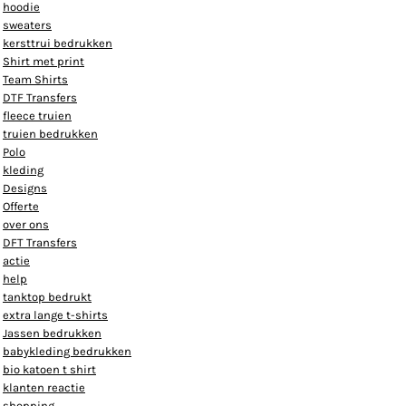
hoodie
sweaters
kersttrui bedrukken
Shirt met print
Team Shirts
DTF Transfers
fleece truien
truien bedrukken
Polo
kleding
Designs
Offerte
over ons
DFT Transfers
actie
help
tanktop bedrukt
extra lange t-shirts
Jassen bedrukken
babykleding bedrukken
bio katoen t shirt
klanten reactie
shopping