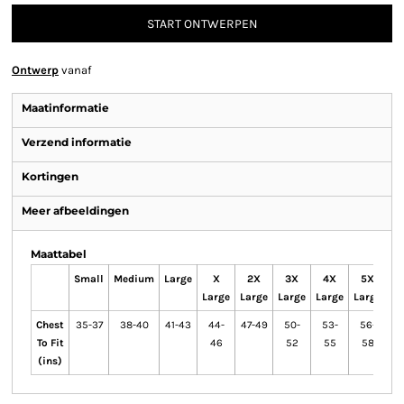
START ONTWERPEN
Ontwerp
vanaf
Maatinformatie
Verzend informatie
Kortingen
Meer afbeeldingen
Maattabel
Small
Medium
Large
X
2X
3X
4X
5X
Large
Large
Large
Large
Large
Chest
35-37
38-40
41-43
44-
47-49
50-
53-
56-
To Fit
46
52
55
58
(ins)