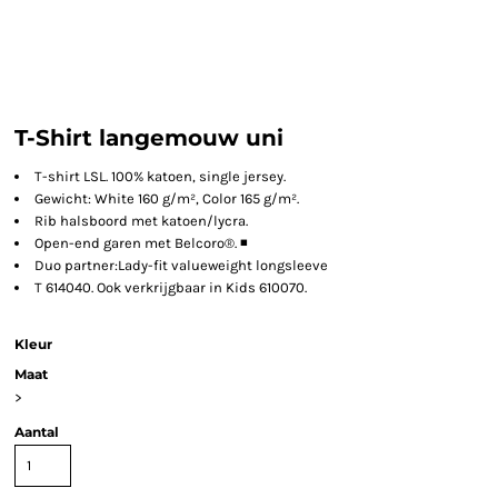
T-Shirt langemouw uni
T-shirt LSL. 100% katoen, single jersey.
Gewicht: White 160 g/m², Color 165 g/m².
Rib halsboord met katoen/lycra.
Open-end garen met Belcoro®. ◾
Duo partner:Lady-fit valueweight longsleeve
T 614040. Ook verkrijgbaar in Kids 610070.
Kleur
Maat
>
Aantal