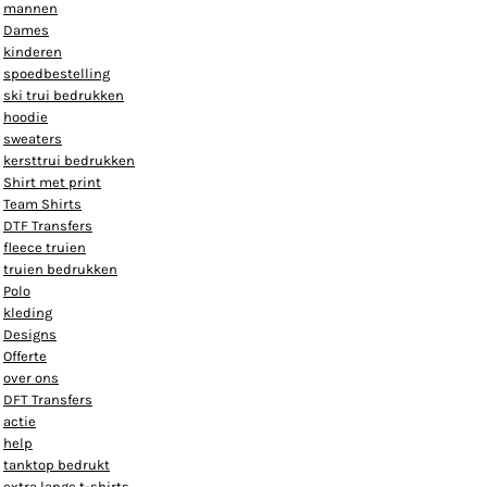
mannen
Dames
kinderen
spoedbestelling
ski trui bedrukken
hoodie
sweaters
kersttrui bedrukken
Shirt met print
Team Shirts
DTF Transfers
fleece truien
truien bedrukken
Polo
kleding
Designs
Offerte
over ons
DFT Transfers
actie
help
tanktop bedrukt
extra lange t-shirts