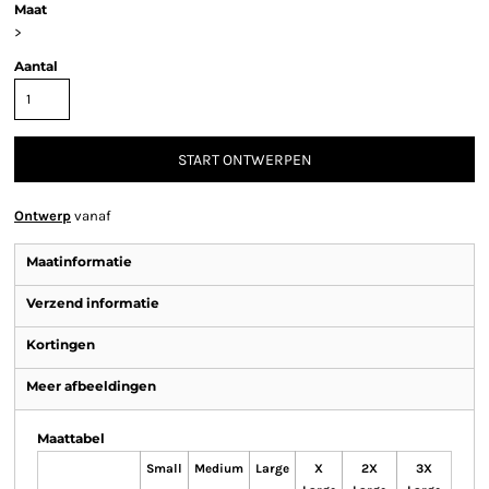
Maat
>
Aantal
START ONTWERPEN
Ontwerp
vanaf
Maatinformatie
Verzend informatie
Kortingen
Meer afbeeldingen
Maattabel
Small
Medium
Large
X
2X
3X