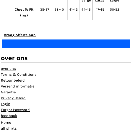
Large
Large
Large
Chest To Fit
35-37
38-40
41-43
44-46
47-49
50-52
(ins)
Vraag offerte aan
over ons
over ons
Terms & Conditions
Retour beleid
Verzend informatie
Garantie
Privacy Beleid
Login
Forgot Password
feedback
Home
all shirts