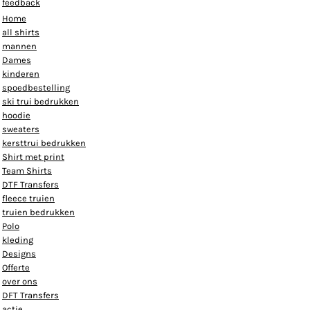
feedback
Home
all shirts
mannen
Dames
kinderen
spoedbestelling
ski trui bedrukken
hoodie
sweaters
kersttrui bedrukken
Shirt met print
Team Shirts
DTF Transfers
fleece truien
truien bedrukken
Polo
kleding
Designs
Offerte
over ons
DFT Transfers
actie