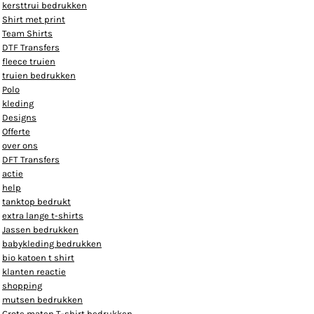
kersttrui bedrukken
Shirt met print
Team Shirts
DTF Transfers
fleece truien
truien bedrukken
Polo
kleding
Designs
Offerte
over ons
DFT Transfers
actie
help
tanktop bedrukt
extra lange t-shirts
Jassen bedrukken
babykleding bedrukken
bio katoen t shirt
klanten reactie
shopping
mutsen bedrukken
Grote maten T-shirt bedrukken