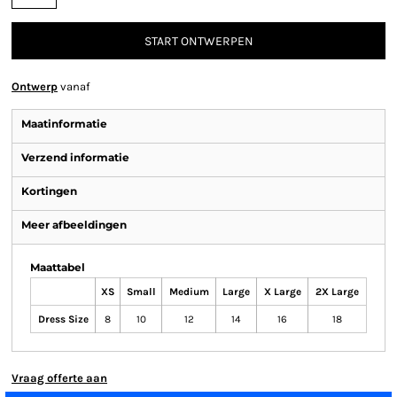
START ONTWERPEN
Ontwerp
vanaf
Maatinformatie
Verzend informatie
Kortingen
Meer afbeeldingen
Maattabel
XS
Small
Medium
Large
X Large
2X Large
Dress Size
8
10
12
14
16
18
Vraag offerte aan