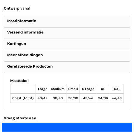
Ontwerp
vanaf
Maatinformatie
Verzend informatie
Kortingen
Meer afbeeldingen
Gerelateerde Producten
Maattabel
Large
Medium
Small
X Large
XS
XXL
Chest (to fit)
40/42
38/40
36/38
42/44
34/36
44/46
Vraag offerte aan