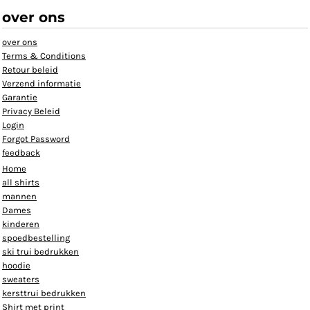
over ons
over ons
Terms & Conditions
Retour beleid
Verzend informatie
Garantie
Privacy Beleid
Login
Forgot Password
feedback
Home
all shirts
mannen
Dames
kinderen
spoedbestelling
ski trui bedrukken
hoodie
sweaters
kersttrui bedrukken
Shirt met print