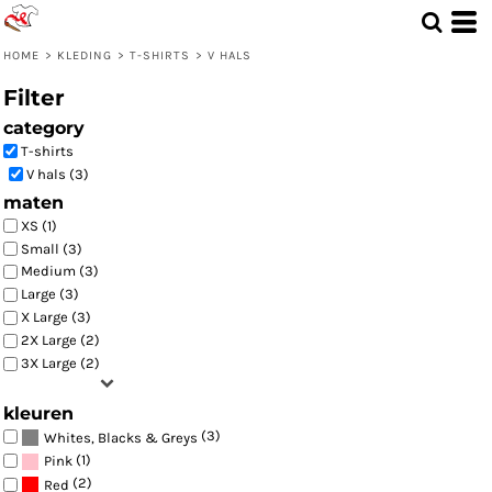
Standaard
Price: Lowest First
HOME
>
KLEDING
>
T-SHIRTS
>
V HALS
Price: Highest First
Filter
Date Added
category
T-shirts
V hals (3)
maten
XS (1)
Small (3)
Medium (3)
Large (3)
X Large (3)
2X Large (2)
3X Large (2)
kleuren
(3)
Whites, Blacks & Greys
(1)
Pink
(2)
Red