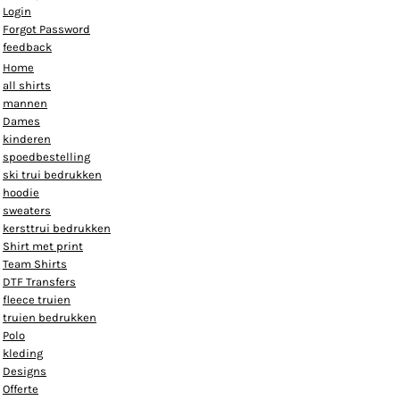
Login
Forgot Password
feedback
Home
all shirts
mannen
Dames
kinderen
spoedbestelling
ski trui bedrukken
hoodie
sweaters
kersttrui bedrukken
Shirt met print
Team Shirts
DTF Transfers
fleece truien
truien bedrukken
Polo
kleding
Designs
Offerte