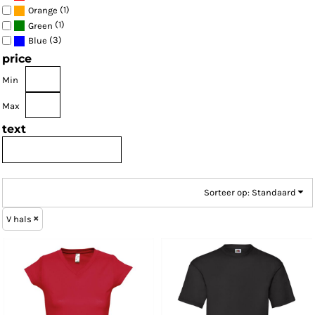
(1)
Orange
(1)
Green
(3)
Blue
price
Min
Max
text
Sorteer op: Standaard
V hals
Fruit of the Loom
SOL'S