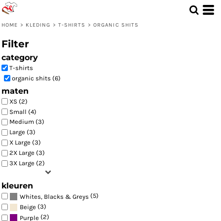
Standaard
Price: Lowest First
HOME
>
KLEDING
>
T-SHIRTS
>
ORGANIC SHITS
Price: Highest First
Filter
Date Added
category
T-shirts
organic shits (6)
maten
XS (2)
Small (4)
Medium (3)
Large (3)
X Large (3)
2X Large (3)
3X Large (2)
kleuren
(5)
Whites, Blacks & Greys
(3)
Beige
(2)
Purple