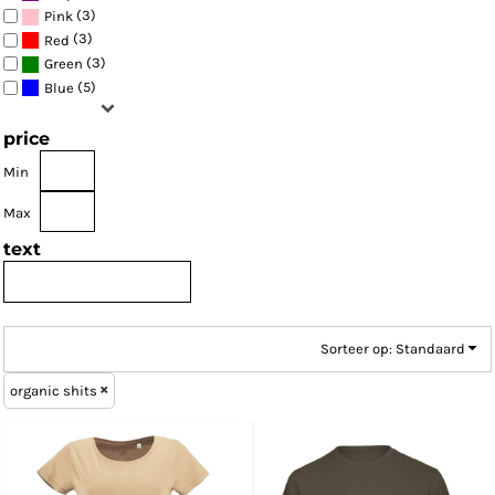
(3)
Pink
(3)
Red
(3)
Green
(5)
Blue
price
Min
Max
text
Sorteer op: Standaard
organic shits