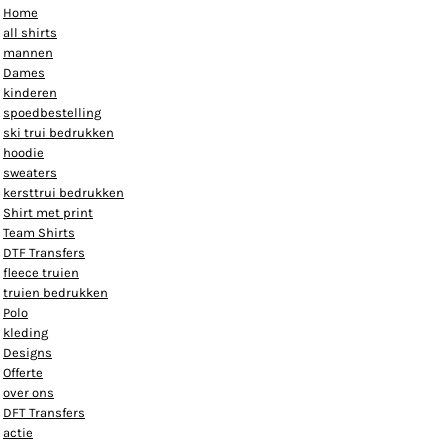
Home
all shirts
mannen
Dames
kinderen
spoedbestelling
ski trui bedrukken
hoodie
sweaters
kersttrui bedrukken
Shirt met print
Team Shirts
DTF Transfers
fleece truien
truien bedrukken
Polo
kleding
Designs
Offerte
over ons
DFT Transfers
actie