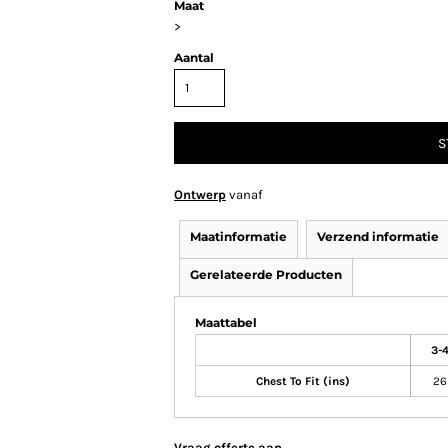
Maat
>
Aantal
S
Ontwerp
vanaf
Maatinformatie
Verzend informatie
Gerelateerde Producten
Maattabel
3-
Chest To Fit (ins)
26
Vraag offerte aan