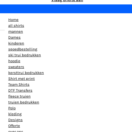
Home
all shirts
mannen
Dames
kinderen
spoedbestelling
ski trui bedrukken
hoodie
sweaters
kersttrui bedrukken
Shirt met print
Team Shirts
DTF Transfers
fleece truien
truien bedrukken
Polo
kleding
Designs
Offerte
over ons