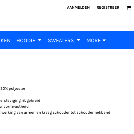
AANMELDEN
REGISTREER
KKEN
HOODIE
SWEATERS
MORE
/30% polyester
ersteviging ribgebreid
or vormvastheid
afwerking aan armen en kraag schouder tot schouder nekband