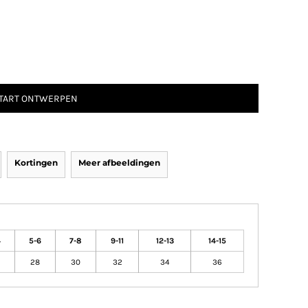
TART ONTWERPEN
Kortingen
Meer afbeeldingen
4
5-6
7-8
9-11
12-13
14-15
28
30
32
34
36