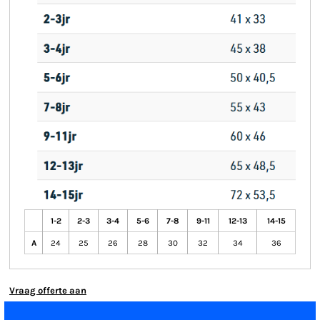
1-2
2-3
3-4
5-6
7-8
9-11
12-13
14-15
A
24
25
26
28
30
32
34
36
Vraag offerte aan