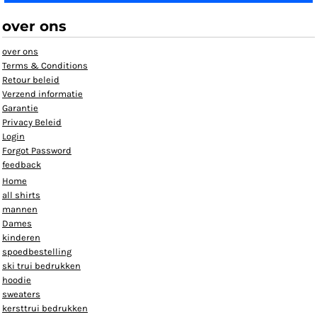
over ons
over ons
Terms & Conditions
Retour beleid
Verzend informatie
Garantie
Privacy Beleid
Login
Forgot Password
feedback
Home
all shirts
mannen
Dames
kinderen
spoedbestelling
ski trui bedrukken
hoodie
sweaters
kersttrui bedrukken