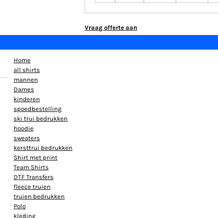
Vraag offerte aan
Home
all shirts
mannen
Dames
kinderen
spoedbestelling
ski trui bedrukken
hoodie
sweaters
kersttrui bedrukken
Shirt met print
Team Shirts
DTF Transfers
fleece truien
truien bedrukken
Polo
kleding