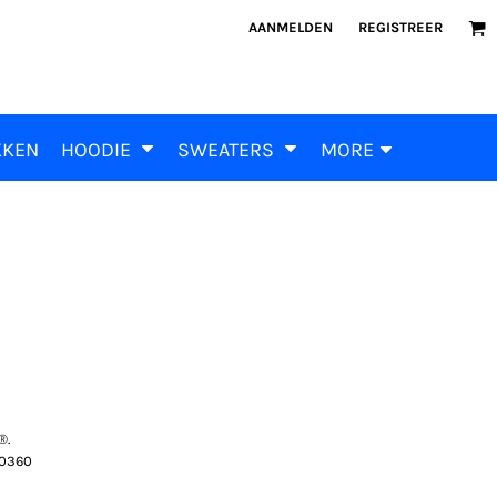
AANMELDEN
REGISTREER
KKEN
HOODIE
SWEATERS
MORE
®.
610360