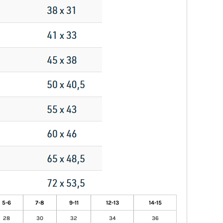
5-6
7-8
9-11
12-13
14-15
28
30
32
34
36