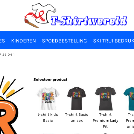
ES
KINDEREN
SPOEDBESTELLING
SKI TRUI BEDRU
 29 04 1
Selecteer product
t-shirt kids
T-shirt Basic
T-shirt
T-s
Basic
unisex
Premium Lady
Pre
Fit
uni