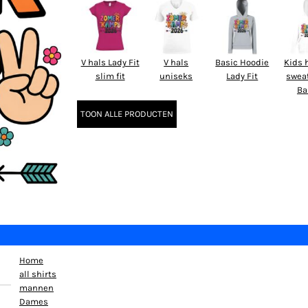
V hals Lady Fit
V hals
Basic Hoodie
Kids 
slim fit
uniseks
Lady Fit
swea
Ba
TOON ALLE PRODUCTEN
Home
all shirts
mannen
Dames