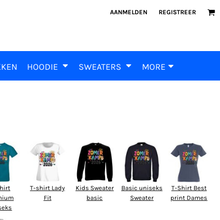
AANMELDEN
REGISTREER
KKEN
HOODIE
SWEATERS
MORE
hirt
T-shirt Lady
Kids Sweater
Basic uniseks
T-Shirt Best
mium
Fit
basic
Sweater
print Dames
seks