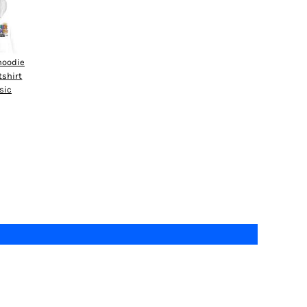
hoodie
tshirt
sic