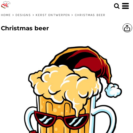
HOME
>
DESIGNS
>
KERST ONTWERPEN
>
CHRISTMAS BEER
Christmas beer