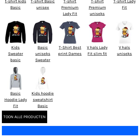
t-shirt kids
T-shirt Basic
T-shirt
T-shirt
T-shirt Lady
Basic
unisex
Premium
Premium
Fit
Lady Fit
uniseks
Kids
Basic
T-Shirt Best
V hals Lady
V hals
Sweater
uniseks
print Dames
Fit slim fit
uniseks
basic
Sweater
Basic
Kids hoodie
Hoodie Lady
sweatshirt
Fit
Basic
TOON ALLE PRODUCTEN