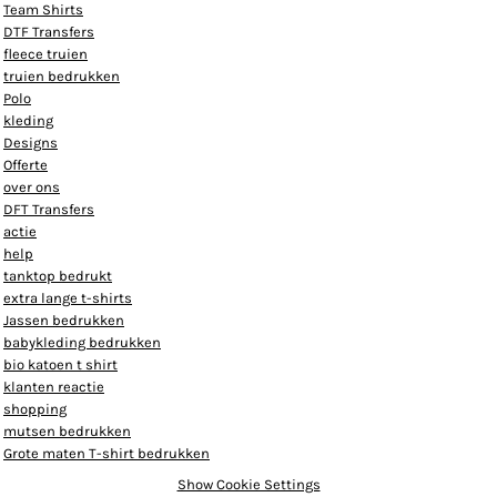
Team Shirts
DTF Transfers
fleece truien
truien bedrukken
Polo
kleding
Designs
Offerte
over ons
DFT Transfers
actie
help
tanktop bedrukt
extra lange t-shirts
Jassen bedrukken
babykleding bedrukken
bio katoen t shirt
klanten reactie
shopping
mutsen bedrukken
Grote maten T-shirt bedrukken
Show Cookie Settings