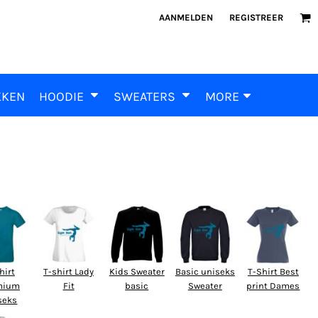
AANMELDEN
REGISTREER
KKEN
HOODIE
SWEATERS
MORE
hirt
T-shirt Lady
Kids Sweater
Basic uniseks
T-Shirt Best
mium
Fit
basic
Sweater
print Dames
seks