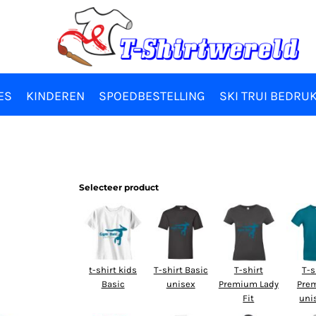
ES
KINDEREN
SPOEDBESTELLING
SKI TRUI BEDRU
Selecteer product
t-shirt kids
T-shirt Basic
T-shirt
T-s
Basic
unisex
Premium Lady
Pre
Fit
uni