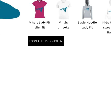
V hals Lady Fit
V hals
Basic Hoodie
Kids 
slim fit
uniseks
Lady Fit
swea
Ba
TOON ALLE PRODUCTEN