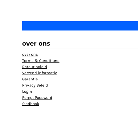
HELP
TANKTOP BEDRUKT
EXTRA LANGE T-SHIRTS
JASSEN BEDRUKKEN
BABYKLEDING BEDRUKKEN
over ons
BIO KATOEN T SHIRT
over ons
KLANTEN REACTIE
Terms & Conditions
Retour beleid
SHOPPING
Verzend informatie
SHOPPING
Garantie
MUTSEN BEDRUKKEN
Privacy Beleid
Login
GROTE MATEN T-SHIRT BEDRUKKEN
Forgot Password
feedback
AANMELDEN
REGISTREER
MANDJE: 0 ITEM