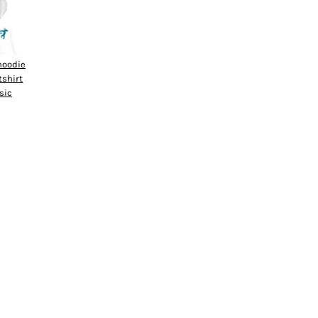
hoodie
tshirt
sic