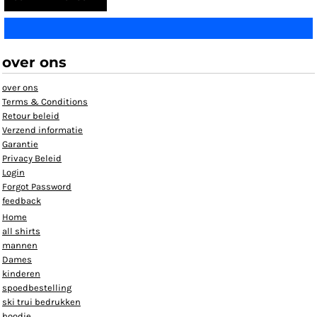
over ons
over ons
Terms & Conditions
Retour beleid
Verzend informatie
Garantie
Privacy Beleid
Login
Forgot Password
feedback
Home
all shirts
mannen
Dames
kinderen
spoedbestelling
ski trui bedrukken
hoodie