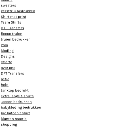
sweaters
kersttrui bedrukken
Shirt met print
Team Shirts
DTF Transfers
fleece truien
truien bedrukken
Polo
kleding
Designs
Offerte
over ons
DFT Transfers
actie
help
tanktop bedrukt
extra lange t-shirts
Jassen bedrukken
babykleding bedrukken
bio katoen t shirt
klanten reactie
shopping