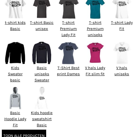
t-shirt kids
T-shirt Basic
T-shirt
T-shirt
T-shirt Lady
Basic
unisex
Premium
Premium
Fit
Lady Fit
uniseks
Kids
Basic
T-Shirt Best
V hals Lady
V hals
Sweater
uniseks
print Dames
Fit slim fit
uniseks
basic
Sweater
Basic
Kids hoodie
Hoodie Lady
sweatshirt
Fit
Basic
TOON ALLE PRODUCTEN