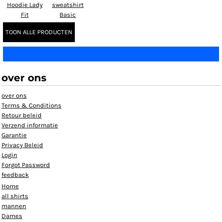
Hoodie Lady
sweatshirt
Fit
Basic
TOON ALLE PRODUCTEN
over ons
over ons
Terms & Conditions
Retour beleid
Verzend informatie
Garantie
Privacy Beleid
Login
Forgot Password
feedback
Home
all shirts
mannen
Dames