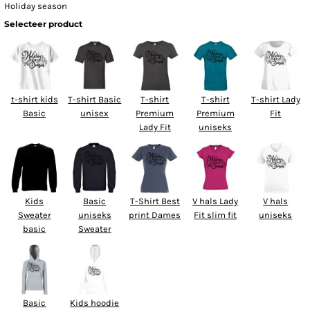
Holiday season
Selecteer product
t-shirt kids
T-shirt Basic
T-shirt
T-shirt
T-shirt Lady
Basic
unisex
Premium
Premium
Fit
Lady Fit
uniseks
Kids
Basic
T-Shirt Best
V hals Lady
V hals
Sweater
uniseks
print Dames
Fit slim fit
uniseks
basic
Sweater
Basic
Kids hoodie