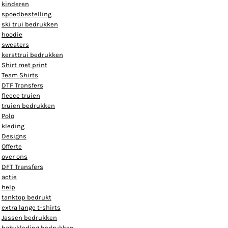
kinderen
spoedbestelling
ski trui bedrukken
hoodie
sweaters
kersttrui bedrukken
Shirt met print
Team Shirts
DTF Transfers
fleece truien
truien bedrukken
Polo
kleding
Designs
Offerte
over ons
DFT Transfers
actie
help
tanktop bedrukt
extra lange t-shirts
Jassen bedrukken
babykleding bedrukken